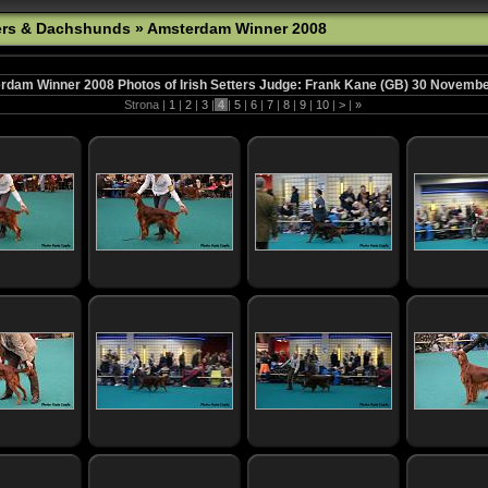
tters & Dachshunds
» Amsterdam Winner 2008
dam Winner 2008 Photos of Irish Setters Judge: Frank Kane (GB) 30 Novemb
Strona |
1
|
2
|
3
|
4
|
5
|
6
|
7
|
8
|
9
|
10
|
>
|
»