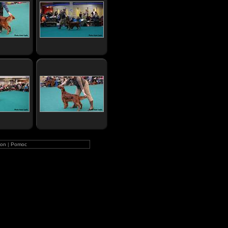
on
|
Pomoc